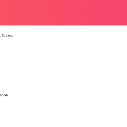
 Трезор
аров.