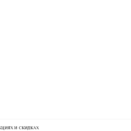
О нас
Политика безопасно
Доставка и оплата
Контакты
КЦИЯХ И СКИДКАХ